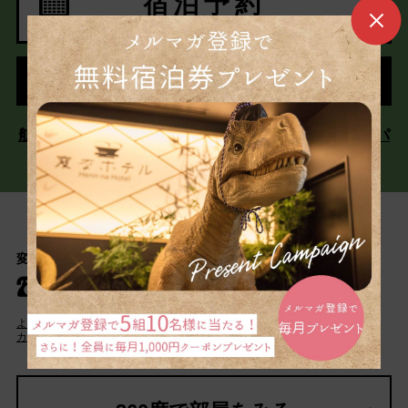
宿泊予約
予約の確認・変更・キャンセル
航空券・新幹線とホテルを同時予約「ダイナミックパ
ッケージ」はこちら
変なホテル 東京 羽田 カスタマーセンター
050- 5894- 3783
よくある質問
宿泊約款
団体旅行のお問い合わせ
カスタマーハラスメントに対する基本方針