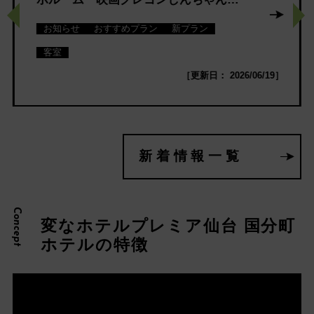
奇々怪々!オラの妖怪バケ~ション』と
お知らせ
おすすめプラン
新プラン
コラボ変なホテル・変なリゾート&ス
客室
パ 「クレヨンしんちゃんルーム」
［更新日： 2026/06/19］
新着情報一覧
Concept
変なホテルプレミア仙台 国分町
ホテルの特徴