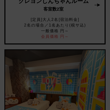
クレヨンしんちゃんルーム
客室数2室
[定員]大人2名[宿泊料金]
2名の場合／1名あたり(税サ込)
一般価格 円～
会員価格 円～