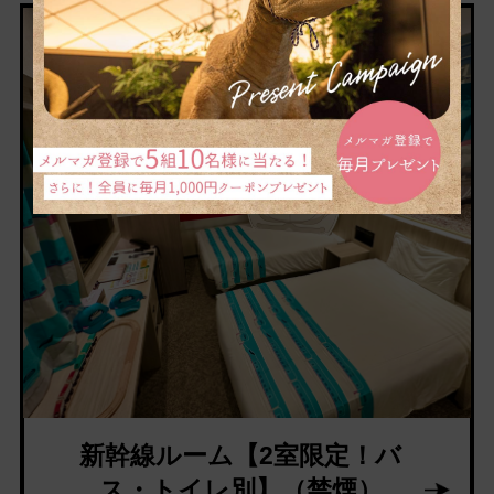
新幹線ルーム【2室限定！バ
ス・トイレ別】（禁煙）