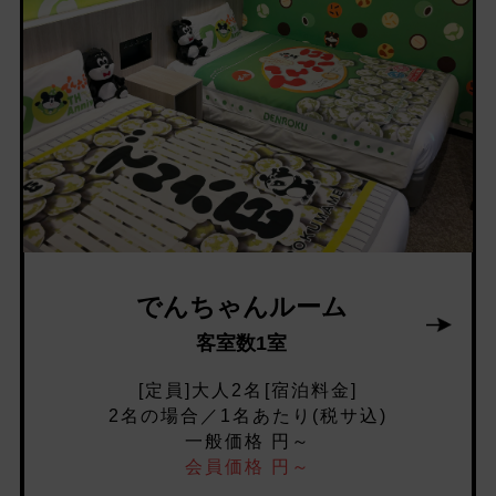
でんちゃんルーム
客室数1室
[定員]大人2名[宿泊料金]
2名の場合／1名あたり(税サ込)
一般価格 円～
会員価格 円～