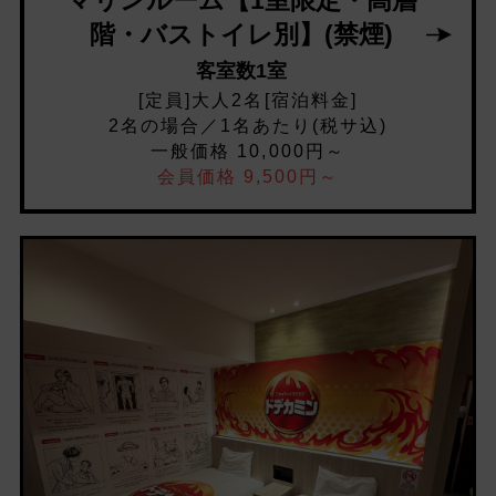
マリンルーム【1室限定・高層
階・バストイレ別】(禁煙)
客室数1室
[定員]大人2名[宿泊料金]
2名の場合／1名あたり(税サ込)
一般価格 10,000円～
会員価格 9,500円～