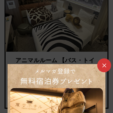
アニマルルーム 【バス・トイ
レ別】（禁煙）
客室数1室
[定員]大人2名[宿泊料金]
2名の場合／1名あたり(税サ込)
一般価格 18400～円～
会員価格 17400～円～