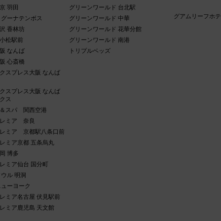
京 羽田
グリーンワールド 台北駅
グアムリーフホテ
ラグーナテンボス
グリーンワールド 中華
沢 香林坊
グリーンワールド 花華分館
小松駅前
グリーンワールド 南港
阪 なんば
トリプルベッズ
阪 心斎橋
クスプレス大阪 なんば
クスプレス大阪 なんば
クス
＆スパ 関西空港
レミア 奈良
レミア 京都駅八条口前
レミア京都 五条烏丸
岡 博多
レミア仙台 国分町
ソウル 明洞
ニューヨーク
レミア名古屋 伏見駅前
レミア鹿児島 天文館