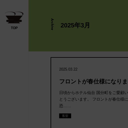
Archive
2025年3月
TOP
日帰り
2025.03.22
フロントが春仕様になりま
ださい
日頃からホテル仙台 国分町をご愛顧
とうございます。 フロントが春仕様
恐……
客室