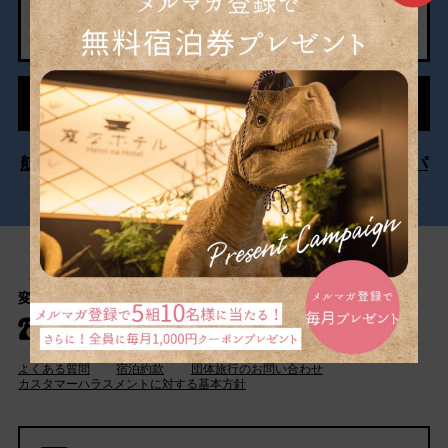
宿泊予約
予約の確認・変更・キャンセル
航空券・新幹線とホテルを同時予約「ダイナミックパ
ッケージ」はこちら
変なホテル 東京 浅草橋 カスタマーセンター
050- 5894- 3780
よくある質問
宿泊約款
団体旅行のお問い合わせ
カスタマーハラスメントに対する基本方針