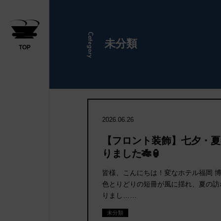
Category
未分類
TOP
日帰り
2026.06.26
【フロント装飾】七夕・夏
りました🎋🏮
ださい
皆様、こんにちは！変なホテル福岡 
色とりどりの短冊が風に揺れ、夏の訪
りまし……
未分類