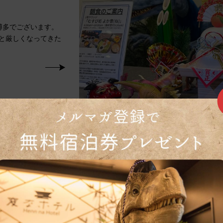
博多でございます。
と厳しくなってきた
世界最多」ギ
類目のコラボル
×キュンちゃん
コラボルーム」