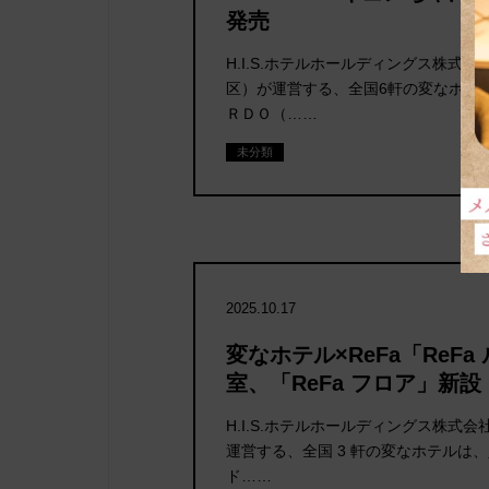
発売
H.I.S.ホテルホールディングス株式
区）が運営する、全国6軒の変なホテ
ＲＤＯ（……
未分類
2025.10.17
変なホテル×ReFa「ReFa
室、「ReFa フロア」新設
H.I.S.ホテルホールディングス株式会
運営する、全国 3 軒の変なホテルは
ド……