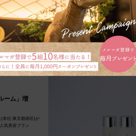
会社（本社：東京都港
ルは、株式会社ＡＩ
 ルーム」増
社(本社:東京都港区)が
、人気美容ブラン