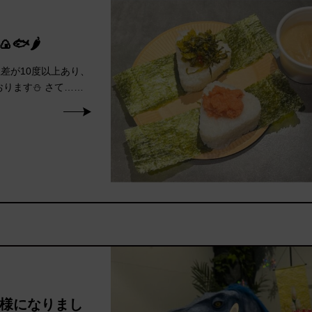
🐟🌶️
温差が10度以上あり、
ります⛄ さて……
様になりまし