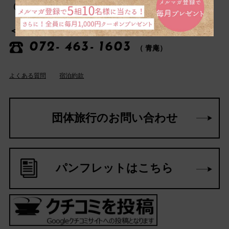
（ 自動案内に従って操作してください）
＜レストランに関するお問い合わせ＞
072- 463- 1603
（ 青庵）
よくある質問
宿泊約款
団体旅行のお問い合わせ
パンフレットはこちら