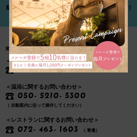
航空券・新幹線とホテルを同時予約「ダイナミックパ
ッケージ」はこちら
変なリゾート＆スパ 関西空港 カスタマーセンター
＜宿泊に関するお問い合わせ＞
050- 5210- 5300
＜温浴に関するお問い合わせ＞
050- 5210- 5300
（ 自動案内に従って操作してください）
＜レストランに関するお問い合わせ＞
072- 463- 1603
（ 青庵）