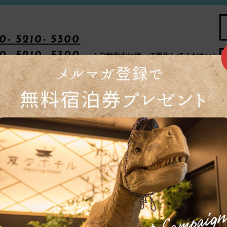
0- 5210- 5300
0- 5210- 5300
（ 自動案内に従って操作してください）
072- 463- 1603
（ 青庵）
ループサイト
グリーンワールドグランド 南京
ウォーターマーク
バリ ジンバラン
浜 東京ベイ
グリーンワールド 山水閣
ウォーターマーク
京 西葛西
グリーンワールド 建北
ウォーターマーク
京 銀座
グリーンワールド 林森