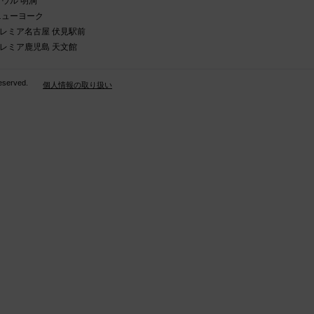
ソウル 明洞
ニューヨーク
レミア名古屋 伏見駅前
レミア鹿児島 天文館
s reserved.
個人情報の取り扱い