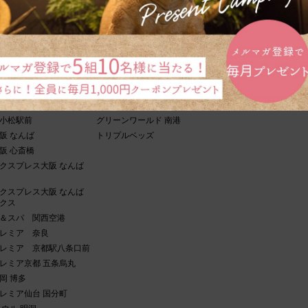
イランド
京 浜松町
グリーンワールド 松山
京 赤坂
グリーンワールド 忠孝
京 浅草橋
グリーンワールド 舞衣南京
レミア東京 浅草田原町
グリーンワールド 新仕界
京 羽田
グリーンワールド 台北駅
グアムリーフホテ
ラグーナテンボス
グリーンワールド 中華
沢 香林坊
グリーンワールド 花華分館
小松駅前
グリーンワールド 南港
阪 なんば
トリプルベッズ
阪 心斎橋
クスプレス大阪 なんば
クスプレス大阪 なんば
クス
＆スパ 関西空港
レミア 奈良
レミア 京都駅八条口前
レミア京都 五条烏丸
岡 博多
レミア仙台 国分町