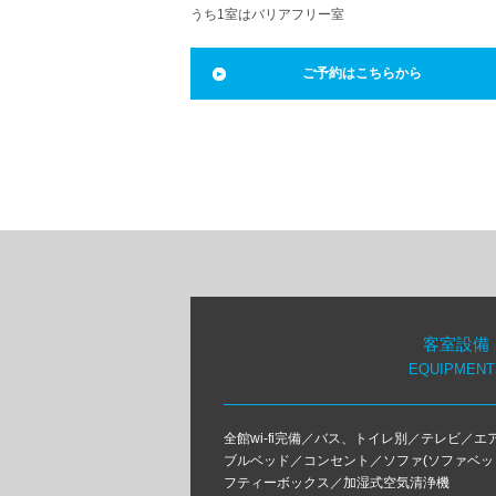
うち1室はバリアフリー室
ご予約はこちらから
客室設備
EQUIPMENT
全館wi-fi完備／バス、トイレ別／テレビ／
ブルベッド／コンセント／ソファ(ソファベッ
フティーボックス／加湿式空気清浄機