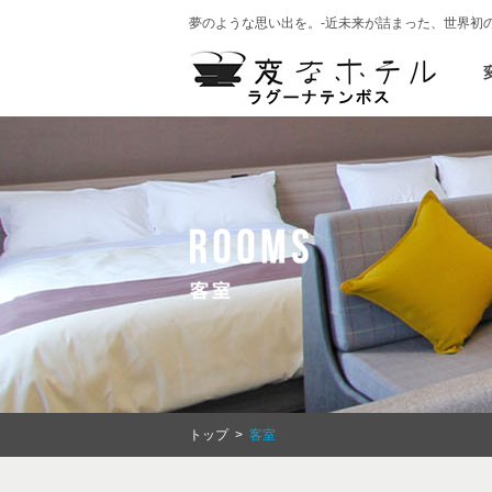
夢のような思い出を。-近未来が詰まった、世界初
トップ
>
客室