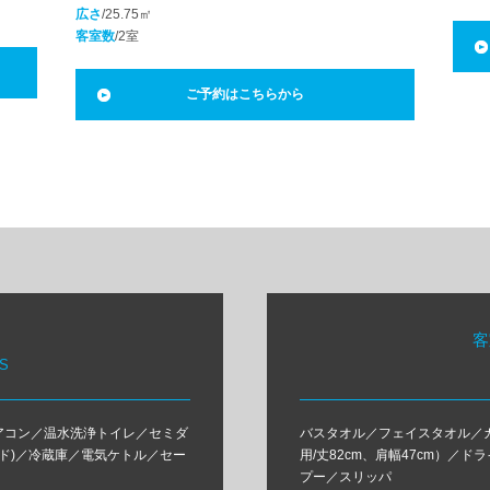
広さ
/25.75㎡
客室数
/2室
ご予約はこちらから
客
S
エアコン／温水洗浄トイレ／セミダ
バスタオル／フェイスタオル／ガウ
ド)／冷蔵庫／電気ケトル／セー
用/丈82cm、肩幅47cm）／
プー／スリッパ