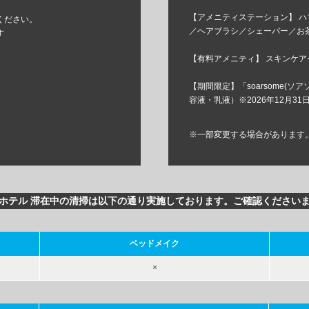
【アメニティステーション】 
ください。
／ヘアブラシ／シェーバー／お
す
【有料アメニティ】 スキンケ
【期間限定】「soarsome(
容液・乳液）※2026年12月31
※一部変更する場合があります
ホテル 滞在中の清掃は以下の通り実施しております。ご確認ください
ベッドメイク
×