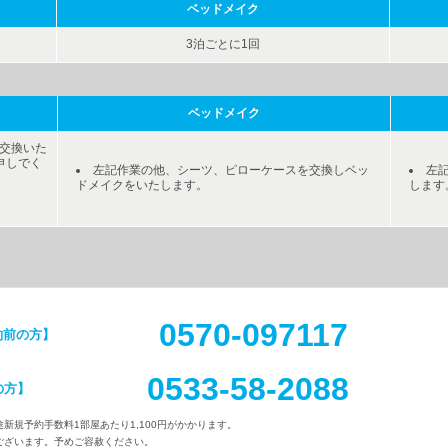
ベッドメイク
3泊ごとに1回
ベッドメイク
交換いた
申しでく
左記作業の他、シーツ、ピローケースを交換しベッ
左
ドメイクをいたします。
します
0570-097117
約前の方】
0533-58-2088
の方】
新規予約手数料1部屋あたり1,100円がかかります。
ございます。予めご容赦ください。