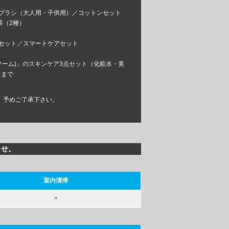
ハブラシ（大人用・子供用）／コットンセット
茶（2種）
アセット／スマートケアセット
ソアソーム)」のスキンケア3点セット（化粧水・美
日まで
。予めご了承下さい。
ませ。
室内清掃
×