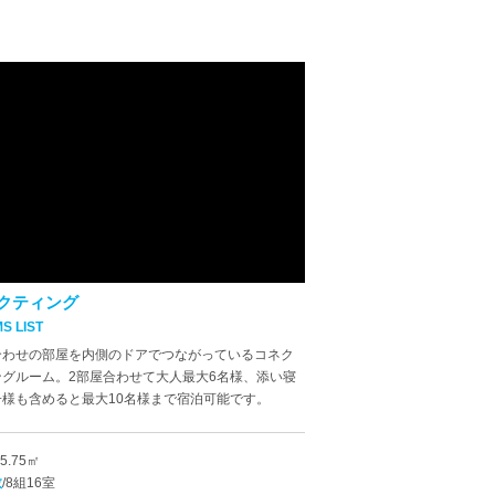
クティング
S LIST
合わせの部屋を内側のドアでつながっているコネク
ングルーム。2部屋合わせて大人最大6名様、添い寝
子様も含めると最大10名様まで宿泊可能です。
25.75㎡
数
/8組16室