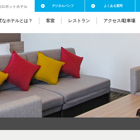
デジタル
パンフ
よくある
質問
のロボットホテル
変なホテルとは？
客室
レストラン
アクセス/駐車場