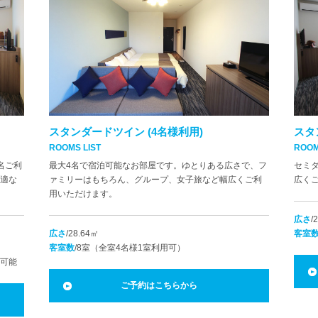
スタンダードツイン (4名様利用)
スタ
ROOMS LIST
ROOM
名ご利
最大4名で宿泊可能なお部屋です。ゆとりある広さで、フ
セミ
適な
ァミリーはもちろん、グループ、女子旅など幅広くご利
広く
用いただけます。
広さ
/
広さ
/28.64㎡
客室
客室数
/8室（全室4名様1室利用可）
泊可能
ご予約はこちらから