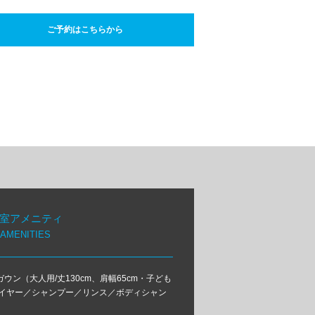
ご予約はこちらから
室アメニティ
AMENITIES
ン（大人用/丈130cm、肩幅65cm・子ども
ドライヤー／シャンプー／リンス／ボディシャン