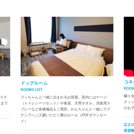
コネ
ドッグルーム
ROOM
ROOMS LIST
隣り
ステ
ワンちゃんと一緒に泊まれるお部屋。室内にはケージ
ティ
様まで
（トイレシーツセット）や食器、犬用タオル、消臭用ス
のお
プレーなど各種備品もご用意。
わんちゃんと一緒にラグ
ナシアへご入園いただく際のルール（PDFダウンロー
ド）
広さ
/
客室