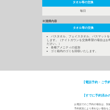
タオル等の交換
毎日
※清掃内容
タオル等の交換
バスタオル、フェイスタオル、バスマットを
します。（ナイトガウンを交換希望の場合はお
ださい。）
各種アメニティの追加
ゴミ箱内のゴミを回収いたします。
【電話予約・ご予
【すでに予約済み
お電話でのご予約の場合は、別途
予約状況により承れない場合も