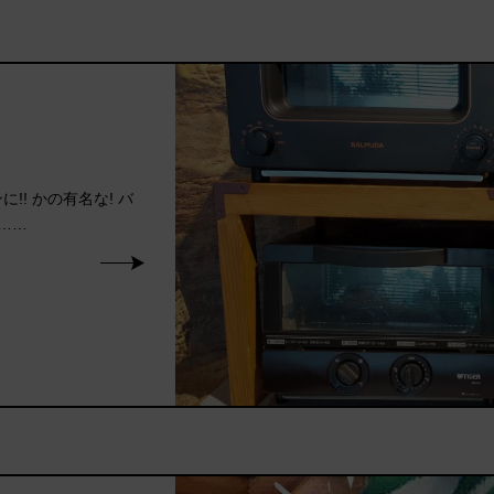
!! かの有名な! バ
……