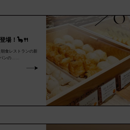
場！🦕🍴
た朝食レストランの新
パンの……