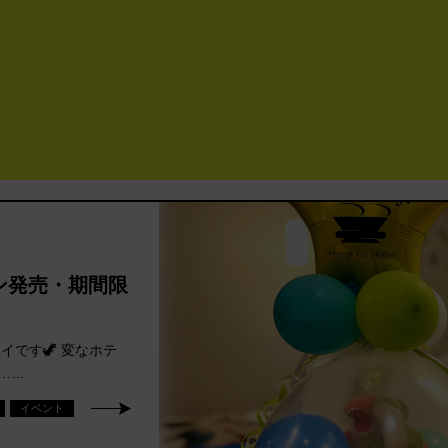
ラン発売・期間限
イです🦖 変なホテ
 ……
イベント