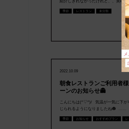
紹介しきれなかったけれど、、美味し
季節
レストラン
未分類
2022.10.09
朝食レストランご利用者様
ーンのお知らせ👻
こんにちは(^▽^)/ 気温が一気に下
じられるようになりましたね🎃 ……
季節
お知らせ
おすすめプラン
レ