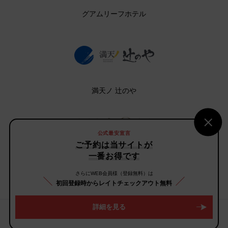
グアムリーフホテル
満天ノ 辻のや
公式最安宣言
ご予約は当サイトが
ヴィソン ホテルズ
一番お得です
さらにWEB会員様（登録無料）は
初回登録時からレイトチェックアウト無料
詳細を見る
Copyright(C) H.I.S. Hotel Holdings Co., Ltd. ALL rights reserved.
個人情報の取り扱い