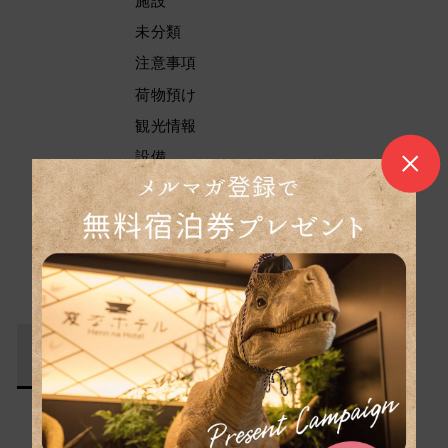
施設
未分類
注意事項
荷物預け
観光情報
設備
販売品
貸出品
トップへ