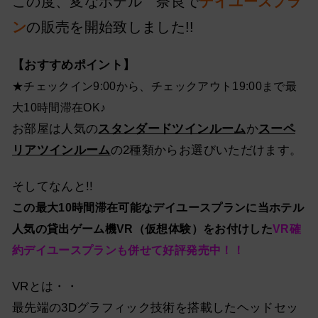
この度、変なホテル 奈良で
デイユースプラ
ン
の販売を開始致しました!!
【おすすめポイント】
★チェックイン9:00から、チェックアウト19:00まで最
大10時間滞在OK♪
お部屋は人気の
スタンダードツインルーム
か
スーペ
リアツインルーム
の2種類からお選びいただけます。
そしてなんと!!
この最大10時間滞在可能なデイユースプランに当ホテル
人気の貸出ゲーム機VR（仮想体験）をお付けした
VR確
約デイユースプランも併せて好評発売中！！
VRとは・・
最先端の3Dグラフィック技術を搭載したヘッドセッ