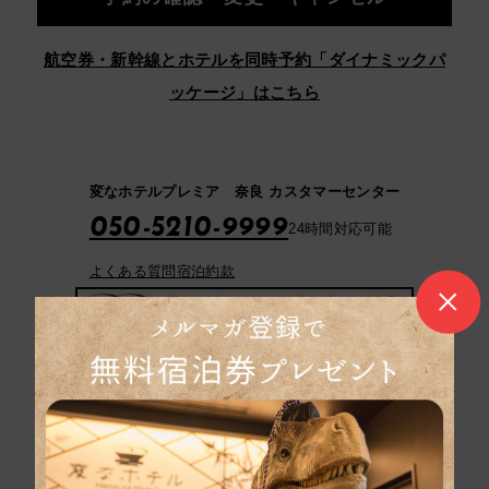
航空券・新幹線とホテルを同時予約「ダイナミックパ
ッケージ」はこちら
変なホテルプレミア 奈良 カスタマーセンター
050-5210-9999
24時間対応可能
よくある質問
宿泊約款
パンフレットはこち
ら