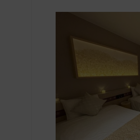
(布団・食事
付き)
(食事のみ)
を同時予約
ジ」はこち