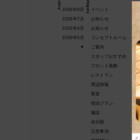
Archive
Category
2026年8月
イベント
2026年7月
お知らせ
2026年6月
お知らせ
2026年5月
コンセプトルーム
▼
ご案内
スタッフおすすめ
フロント装飾
レストラン
周辺情報
客室
宿泊プラン
施設
未分類
注意事項