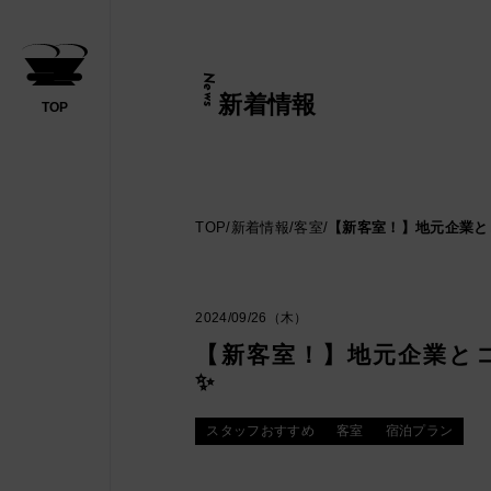
News
新着情報
TOP
日帰り
TOP
/
新着情報
/
客室
/
【新客室！】地元企業と
2024/09/26（木）
ください
【新客室！】地元企業と
✨
スタッフおすすめ
客室
宿泊プラン