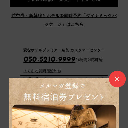
航空券・新幹線とホテルを同時予約「ダイナミックパ
ッケージ」はこちら
変なホテルプレミア 奈良 カスタマーセンター
050-5210-9999
24時間対応可能
よくある質問
宿泊約款
パンフレットはこち
ら