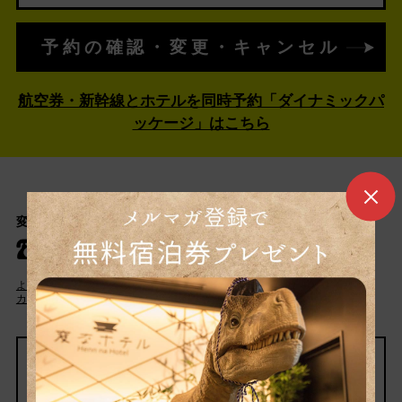
予約の確認・変更・キャンセル
航空券・新幹線とホテルを同時予約「ダイナミックパ
ッケージ」はこちら
変なホテル 東京 西葛西 カスタマーセンター
050- 5894- 3770
よくある質問
宿泊約款
カスタマーハラスメントに対する基本方針
パンフレットはこちら