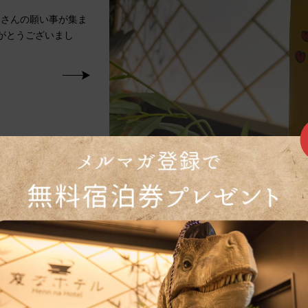
くさんの願い事が集ま
りがとうございまし
た。
西です🦖🌟 本日よ
た！ 場所は1階の自