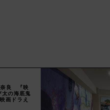
奈良 『映
び太の海底鬼
映画ドラえ