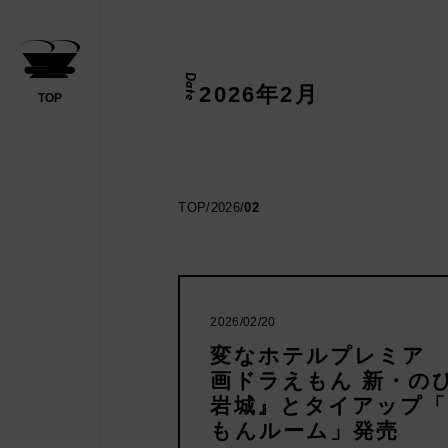
Date
2026年2月
TOP
日帰り
TOP
/
2026
/
02
ください
2026/02/20
変なホテルプレミア 
画ドラえもん 新・の
岩城』とタイアップ「
もんルーム」発売