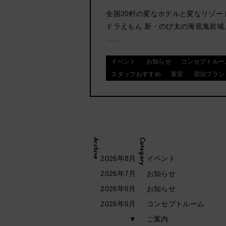
全国20軒の変なホテルと変なリゾー
(布団・食事
付き)
ドラえもん 新・のび太の海底鬼岩城
……
イベント
お知らせ
コンセプトルー
(食事のみ)
スタッフおすすめ
客室
宿泊プラン
を同時予約
ジ」はこち
Archive
Category
2026年8月
イベント
2026年7月
お知らせ
2026年6月
お知らせ
2026年5月
コンセプトルーム
▼
ご案内