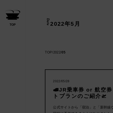
Date
2022年5月
TOP
日帰り
TOP
/
2022
/
05
ください
2022/05/28
🚅JR乗車券 or 航空
トプランのご紹介🛫
公式サイトから「宿泊」と「新幹線な