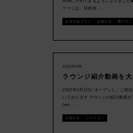
同時に予約できるようになりました
ケージは、目的地……
(布団・食事
付き)
おすすめプラン
お知らせ
新プラン
2022/05/09
を同時予約
ラウンジ紹介動画を大
ジ」はこち
2022年4月1日にオープンし、ご宿
いております ラウンジの紹介動画が
[em……
お知らせ
レストラン