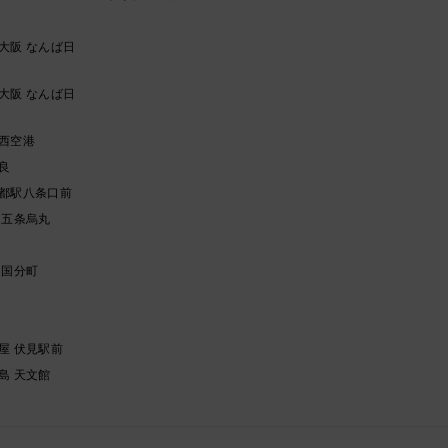
大阪 なんば日
大阪 なんば日
西空港
良
都駅八条口前
 五条烏丸
 国分町
ク
屋 伏見駅前
島 天文館