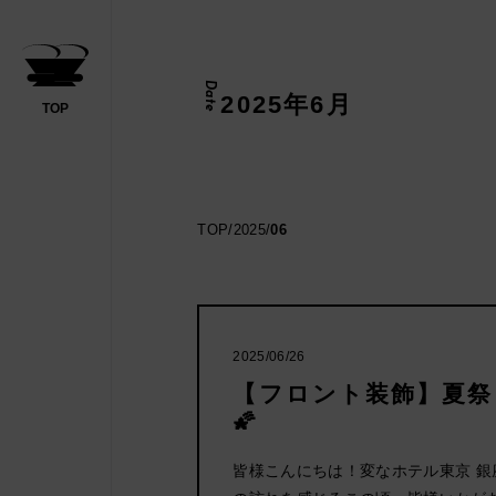
Date
2025年6月
TOP
日帰り
TOP
/
2025
/
06
ください
2025/06/26
【フロント装飾】夏祭
🌠
皆様こんにちは！変なホテル東京 銀