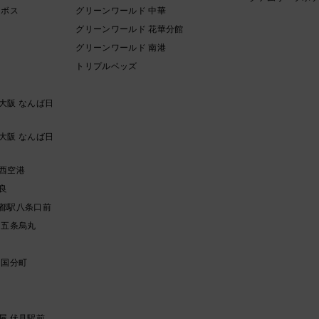
ンボス
グリーンワールド 中華
グリーンワールド 花華分館
グリーンワールド 南港
トリプルベッズ
大阪 なんば日
大阪 なんば日
西空港
良
都駅八条口前
 五条烏丸
 国分町
ク
屋 伏見駅前