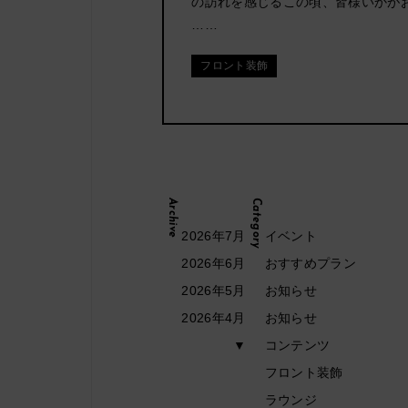
の訪れを感じるこの頃、皆様いかが
……
(布団・食事
付き)
フロント装飾
Archive
Category
を同時予約
2026年7月
イベント
ジ」はこち
2026年6月
おすすめプラン
2026年5月
お知らせ
2026年4月
お知らせ
▼
コンテンツ
フロント装飾
ラウンジ