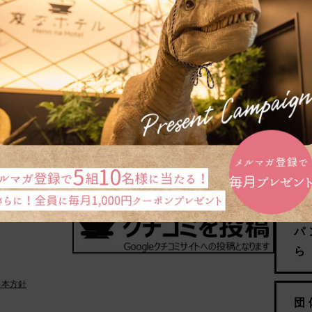
宿泊予約
予約の確認・変更・キャンセル
航空券・新幹線とホテルを同時予約「ダイナミックパッケージ
ンター
パ
ら
基本方針
団