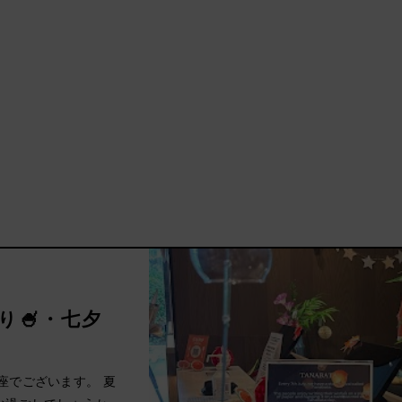
り🍧・七夕
座でございます。 夏