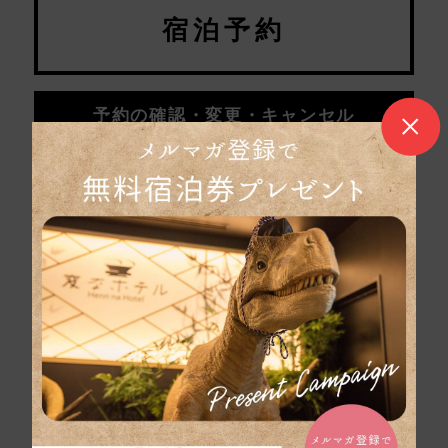
宿泊予約
予約の確認・変更・キャンセル
航空券・新幹線とホテルを同時予約「ダイナミックパ
ッケージ」はこちら
変なホテル東京 浜松町 カスタマーセンター
050-5894-3781
よくある質問
宿泊約款
カスタマーハラスメントに対する基本方針