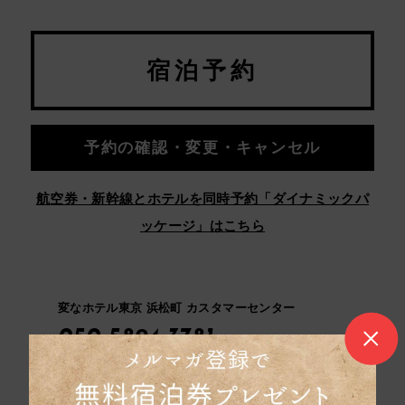
宿泊予約
予約の確認・変更・キャンセル
航空券・新幹線とホテルを同時予約「ダイナミックパ
ッケージ」はこちら
変なホテル東京 浜松町 カスタマーセンター
050-5894-3781
よくある質問
宿泊約款
カスタマーハラスメントに対する基本方針