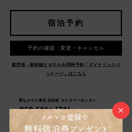
宿泊予約
予約の確認・変更・キャンセル
航空券・新幹線とホテルを同時予約「ダイナミックパ
ッケージ」はこちら
変なホテル東京 浜松町 カスタマーセンター
050-5894-3781
よくある質問
宿泊約款
カスタマーハラスメントに対する基本方針