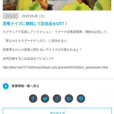
2018.04.28（土）
イベント
恐竜クイズに挑戦して記念品をGET！
ラグナシアで宝探しアトラクション「ラグーナ恐竜調査隊」開催を記念して、
「変なホテルラグーナテンボス」に宿泊すると、
恐竜博士からの恐竜に関するレアクイズが出題されるよ！
全問正解すると記念品をプレゼント!!
http://deer-red-577cbb6eaa39aaec.znlc.jp/event/2018/dino_tyosa/index.html
新着情報一覧へ戻る
アーカイブ