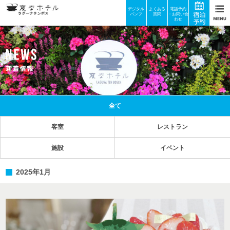
デジタル
よくある
電話予約
パンフ
質問
・お問い合
わせ
全て
客室
レストラン
施設
イベント
2025年1月