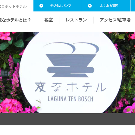
デジタル
パンフ
よくある
質問
のロボットホテル
変なホテルとは？
客室
レストラン
アクセス/駐車場