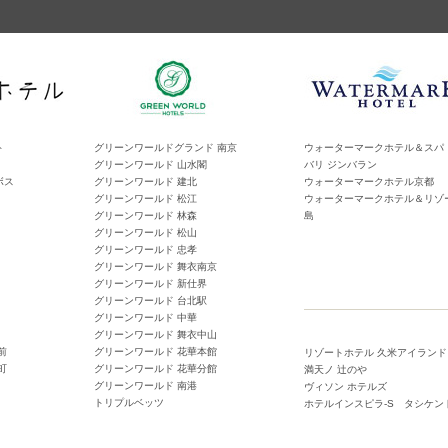
ト
グリーンワールドグランド 南京
ウォーターマークホテル＆スパ
グリーンワールド 山水閣
バリ ジンバラン
ボス
グリーンワールド 建北
ウォーターマークホテル京都
グリーンワールド 松江
ウォーターマークホテル＆リゾ
グリーンワールド 林森
島
グリーンワールド 松山
グリーンワールド 忠孝
グリーンワールド 舞衣南京
グリーンワールド 新仕界
グリーンワールド 台北駅
グリーンワールド 中華
グリーンワールド 舞衣中山
前
グリーンワールド 花華本館
リゾートホテル 久米アイランド
町
グリーンワールド 花華分館
満天ノ 辻のや
グリーンワールド 南港
ヴィソン ホテルズ
トリプルベッツ
ホテルインスピラ-S タシケン