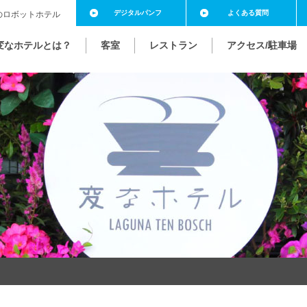
デジタル
パンフ
よくある
質問
のロボットホテル
変なホテルとは？
客室
レストラン
アクセス/駐車場