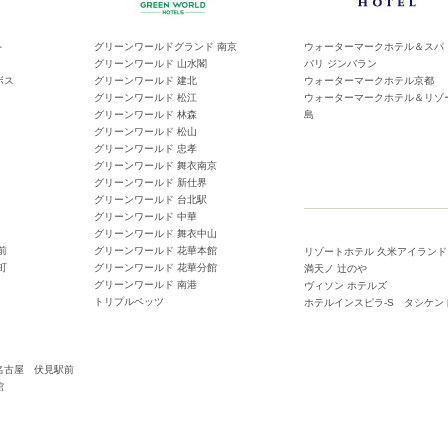
ト
グリーンワールドグランド 南京
ウォーターマークホテル＆スパ
グリーンワールド 山水閣
バリ ジンバラン
ボス
グリーンワールド 建北
ウォーターマークホテル京都
グリーンワールド 松江
ウォーターマークホテル＆リゾ
グリーンワールド 林森
島
グリーンワールド 松山
グリーンワールド 忠孝
グリーンワールド 舞衣南京
グリーンワールド 新仕界
グリーンワールド 台北駅
グリーンワールド 中華
グリーンワールド 舞衣中山
前
グリーンワールド 花華本館
リゾートホテル 久米アイランド
町
グリーンワールド 花華分館
満天ノ 辻のや
グリーンワールド 南港
ヴィソン ホテルズ
トリプルベッツ
ホテルインスピラ-S タシケン
名古屋 伏見駅前
館