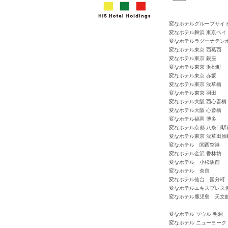
変なホテルグループサイ
変なホテル舞浜 東京ベイ
変なホテルラグーナテン
変なホテル東京 西葛西
変なホテル東京 銀座
変なホテル東京 浜松町
変なホテル東京 赤坂
変なホテル東京 浅草橋
変なホテル東京 羽田
変なホテル大阪 西心斎橋
変なホテル大阪 心斎橋
変なホテル福岡 博多
変なホテル京都 八条口駅
変なホテル東京 浅草田原
変なホテル 関西空港
変なホテル金沢 香林坊
変なホテル 小松駅前
変なホテル 奈良
変なホテル仙台 国分町
変なホテルエキスプレス
変なホテル鹿児島 天文
変なホテル ソウル 明洞
変なホテル ニューヨーク