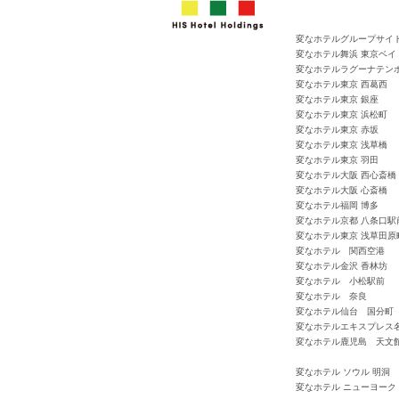
変なホテルグループサイ
変なホテル舞浜 東京ベイ
変なホテルラグーナテン
変なホテル東京 西葛西
変なホテル東京 銀座
変なホテル東京 浜松町
変なホテル東京 赤坂
変なホテル東京 浅草橋
変なホテル東京 羽田
変なホテル大阪 西心斎橋
変なホテル大阪 心斎橋
変なホテル福岡 博多
変なホテル京都 八条口駅
変なホテル東京 浅草田原
変なホテル 関西空港
変なホテル金沢 香林坊
変なホテル 小松駅前
変なホテル 奈良
変なホテル仙台 国分町
変なホテルエキスプレス
変なホテル鹿児島 天文
変なホテル ソウル 明洞
変なホテル ニューヨーク