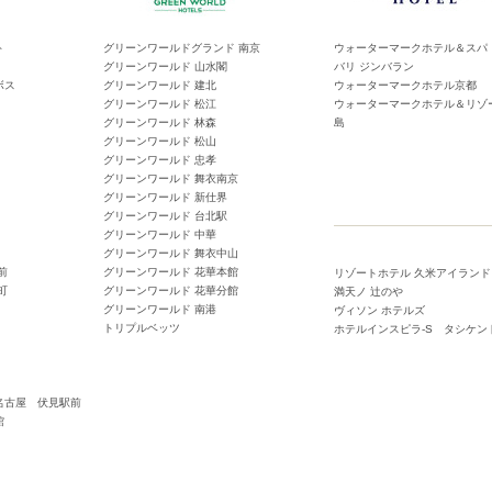
ト
グリーンワールドグランド 南京
ウォーターマークホテル＆スパ
グリーンワールド 山水閣
バリ ジンバラン
ボス
グリーンワールド 建北
ウォーターマークホテル京都
グリーンワールド 松江
ウォーターマークホテル＆リゾ
グリーンワールド 林森
島
グリーンワールド 松山
グリーンワールド 忠孝
グリーンワールド 舞衣南京
グリーンワールド 新仕界
グリーンワールド 台北駅
グリーンワールド 中華
グリーンワールド 舞衣中山
前
グリーンワールド 花華本館
リゾートホテル 久米アイランド
町
グリーンワールド 花華分館
満天ノ 辻のや
グリーンワールド 南港
ヴィソン ホテルズ
トリプルベッツ
ホテルインスピラ-S タシケン
名古屋 伏見駅前
館