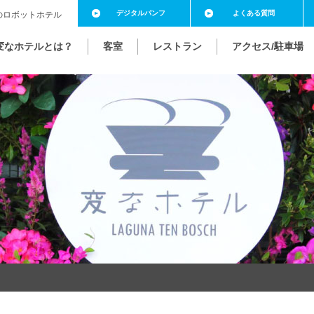
デジタル
パンフ
よくある
質問
のロボットホテル
変なホテルとは？
客室
レストラン
アクセス/駐車場